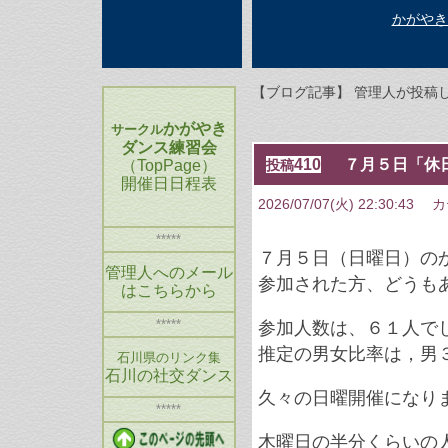
かがやき
【ブログ記事】 管理人が投稿
かがやき
サークル
ダンス練習会
410
７月５日「休
（TopPage）
投稿
開催日日程表
2026/07/07(火) 22:30:43
カテ
*****
７月５日（日曜日）の
管理人へのメール
参加された方、どうも
はこちらから
*****
参加人数は、６１人で
推定の男女比率は，男
石川県のリンク集
石川の社交ダンス
久々の日曜開催になり
*****
木曜日の半分くらいの