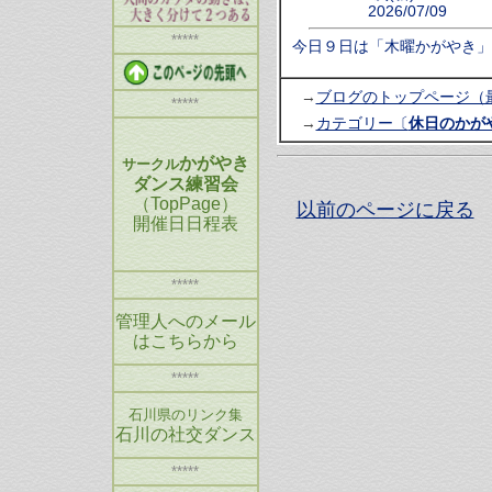
2026/07/09
*****
今日９日は「木曜かがやき」
→
ブログのトップページ（
*****
→
カテゴリー〔
休日のかが
かがやき
サークル
ダンス練習会
（TopPage）
以前のページに戻る
開催日日程表
*****
管理人へのメール
はこちらから
*****
石川県のリンク集
石川の社交ダンス
*****