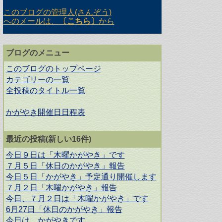
このブログの管理人(さんぞう)
へのメールは、
〔
こちら
〕
から
ブログのメニュー
このブログのトップページ
カテゴリーの一覧
全投稿のタイトル一覧
かがやき開催日日程表
最近の投稿(新しい16件)
今日９日は「木曜かがやき」です
７月５日「休日のかがやき」報告
今日５日「かがやき」予定通り開催します
７月２日「木曜かがやき」報告
今日、７月２日は「木曜かがやき」です
6月27日「休日のかがやき」報告
今日は、かがやきです。