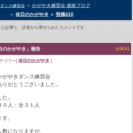
＞
かがやき練習会 連絡ブログ
ダンス練習会
＞
休日のかがやき
＞
投稿410
した記事と、読者から寄せられたコメントです。
(click)
日のかがやき」報告
休日のかがやき
ゴリー[
]
かがやきダンス練習会
ありがとうございました。
した。
３０人：女３１人
ます。
人数になりますが、