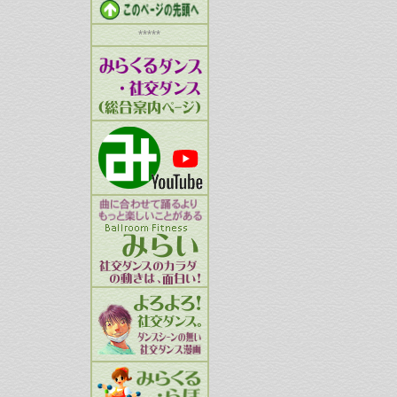
*****